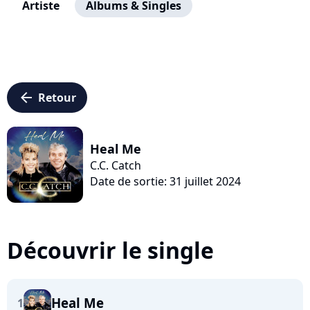
Artiste
Albums & Singles
arrow_left
Retour
Heal Me
C.C. Catch
Date de sortie: 31 juillet 2024
Découvrir le single
Heal Me
1