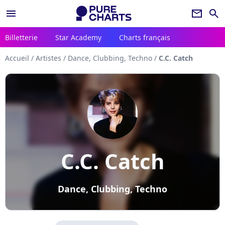
menu
newsletter
search
Billetterie
Star Academy
Charts français
Accueil
/
Artistes
/
Dance, Clubbing, Techno
/
C.C. Catch
C.C. Catch
Dance, Clubbing, Techno