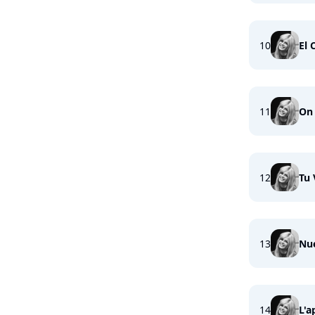
10
El 
11
On
12
Tu 
13
Nue
14
L'a