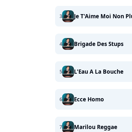
Je T'Aime Moi Non Pl
3
Brigade Des Stups
4
L'Eau A La Bouche
5
Ecce Homo
6
Marilou Reggae
7