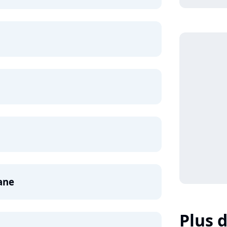
ane
Plus d