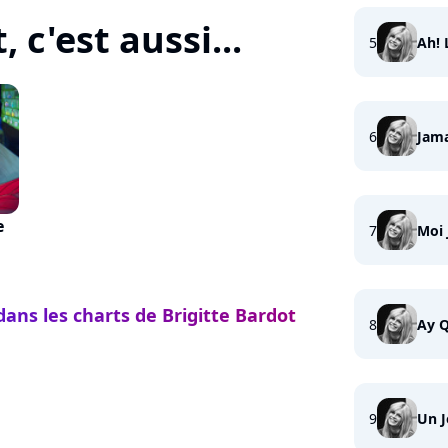
 c'est aussi...
5
Ah! 
6
Jama
e
7
Moi 
dans les charts de Brigitte Bardot
8
Ay Q
9
Un 