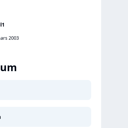
l1
mars 2003
lbum
a