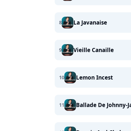
La Javanaise
8
Vieille Canaille
9
Lemon Incest
10
Ballade De Johnny-J
11