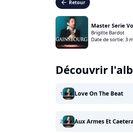
arrow_left
Retour
Master Serie Vo
Brigitte Bardot
Date de sortie: 3 
Découvrir l'a
Love On The Beat
1
Aux Armes Et Caeter
2