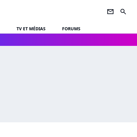
newsletter
search
TV ET MÉDIAS
FORUMS