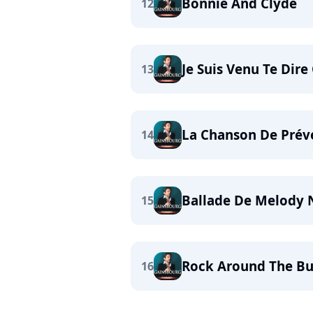
Bonnie And Clyde
12
Je Suis Venu Te Dire
13
La Chanson De Prév
14
Ballade De Melody 
15
Rock Around The B
16