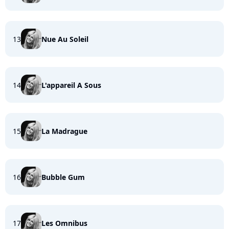
13
Nue Au Soleil
14
L'appareil A Sous
15
La Madrague
16
Bubble Gum
17
Les Omnibus