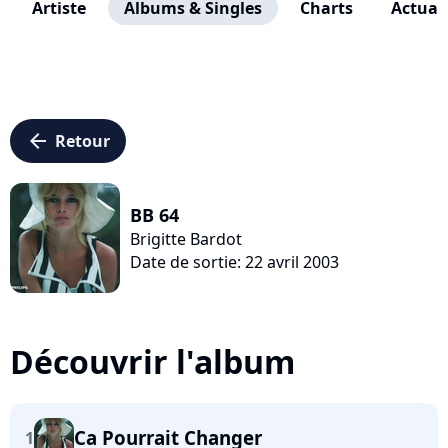
Artiste
Albums & Singles
Charts
Actuali
arrow_left
Retour
BB 64
Brigitte Bardot
Date de sortie: 22 avril 2003
Découvrir l'album
Ca Pourrait Changer
1