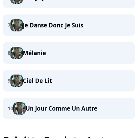
Je Danse Donc Je Suis
7
Mélanie
8
Ciel De Lit
9
Un Jour Comme Un Autre
10