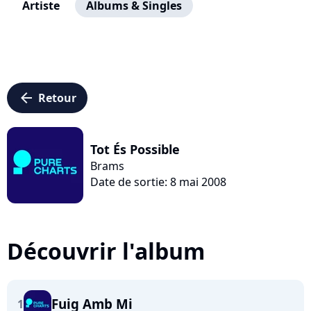
Artiste
Albums & Singles
arrow_left
Retour
Tot És Possible
Brams
Date de sortie: 8 mai 2008
Découvrir l'album
Fuig Amb Mi
1