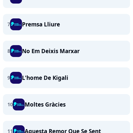
Premsa Lliure
7
No Em Deixis Marxar
8
L'home De Kigali
9
Moltes Gràcies
10
Aquesta Remor Que Se Sent
11