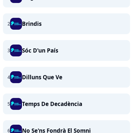
Brindis
2
Sóc D'un País
3
Dilluns Que Ve
4
Temps De Decadència
5
No Se'ns Fondrà El Somni
6