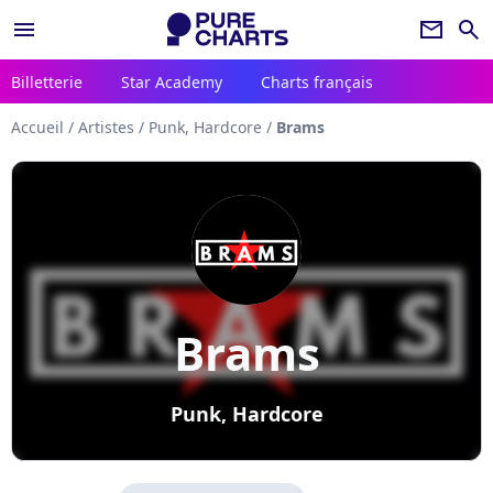
menu
newsletter
search
Billetterie
Star Academy
Charts français
Accueil
/
Artistes
/
Punk, Hardcore
/
Brams
Brams
Punk, Hardcore