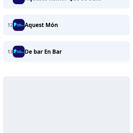
Aquest Món
12
De bar En Bar
13