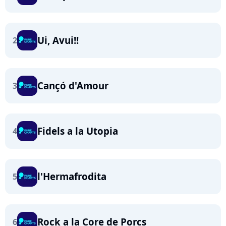
Ui, Avui!!
2
Cançó d'Amour
3
Fidels a la Utopia
4
l'Hermafrodita
5
Rock a la Core de Porcs
6