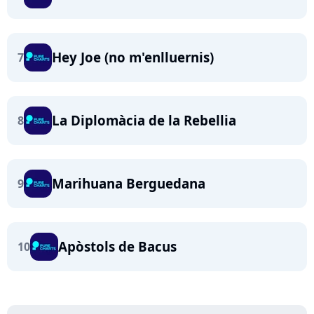
Hey Joe (no m'enlluernis)
7
La Diplomàcia de la Rebellia
8
Marihuana Berguedana
9
Apòstols de Bacus
10