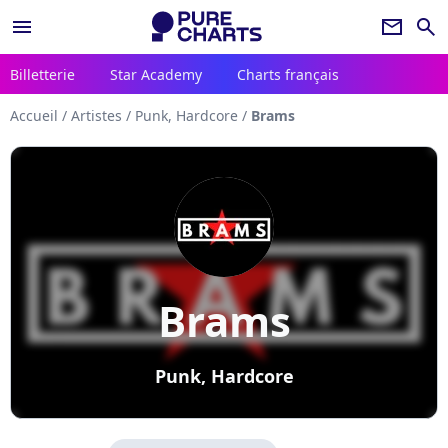
menu
newsletter
search
Billetterie
Star Academy
Charts français
Accueil
/
Artistes
/
Punk, Hardcore
/
Brams
Brams
Punk, Hardcore