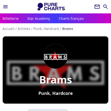
menu
newsletter
search
Billetterie
Star Academy
Charts français
Accueil
/
Artistes
/
Punk, Hardcore
/
Brams
Brams
Punk, Hardcore