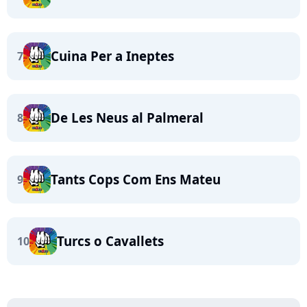
Cuina Per a Ineptes
7
De Les Neus al Palmeral
8
Tants Cops Com Ens Mateu
9
Turcs o Cavallets
10