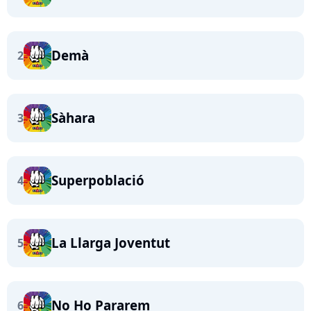
Demà
2
Sàhara
3
Superpoblació
4
La Llarga Joventut
5
No Ho Pararem
6