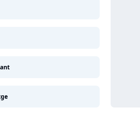
ant
tge