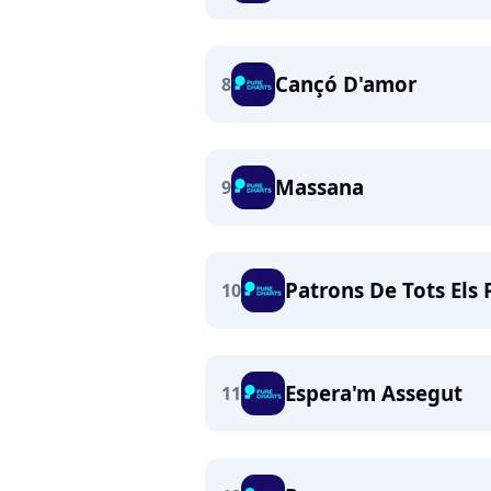
Cançó D'amor
8
Massana
9
Patrons De Tots Els 
10
Espera'm Assegut
11