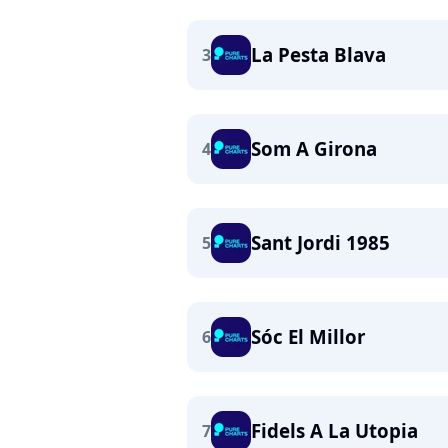
La Pesta Blava
3
Som A Girona
4
Sant Jordi 1985
5
Sóc El Millor
6
Fidels A La Utopia
7