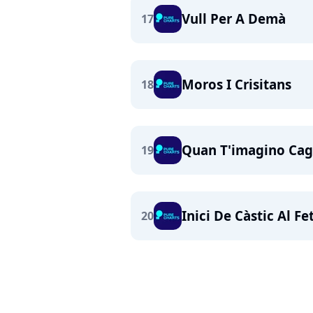
Vull Per A Demà
17
Moros I Crisitans
18
Quan T'imagino Cag
19
Inici De Càstic Al Fe
20