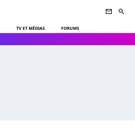
newsletter
search
TV ET MÉDIAS
FORUMS