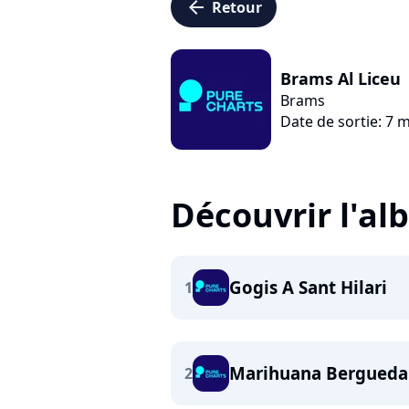
arrow_left
Retour
Brams Al Liceu
Brams
Date de sortie: 7 
Découvrir l'a
Gogis A Sant Hilari
1
Marihuana Bergued
2