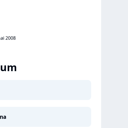
mai 2008
lbum
ana