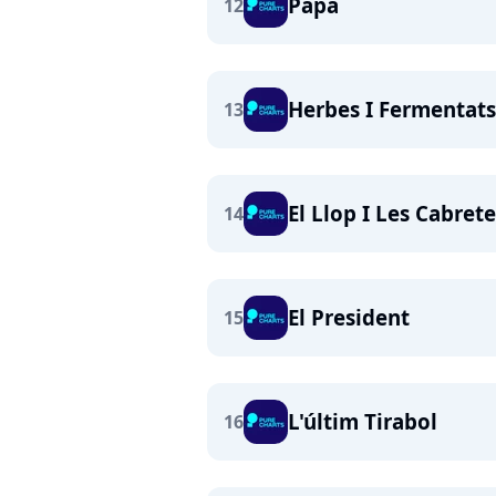
Papa
12
Herbes I Fermentats
13
El Llop I Les Cabret
14
El President
15
L'últim Tirabol
16