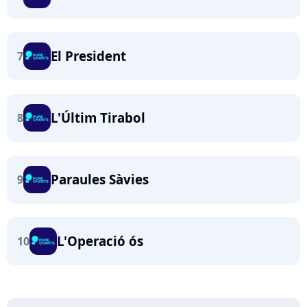
El President
7
L'Últim Tirabol
8
Paraules Sàvies
9
L'Operació ós
10