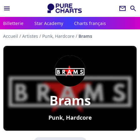
menu
newsletter
search
Billetterie
Star Academy
Charts français
Accueil
/
Artistes
/
Punk, Hardcore
/
Brams
Brams
Punk, Hardcore