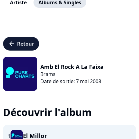
Artiste
Albums & Singles
arrow_left
Retour
Amb El Rock A La Faixa
Brams
Date de sortie: 7 mai 2008
Découvrir l'album
El Millor
1