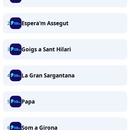
Espera'm Assegut
2
Goigs a Sant Hilari
3
La Gran Sargantana
4
Papa
5
Som a Girona
6