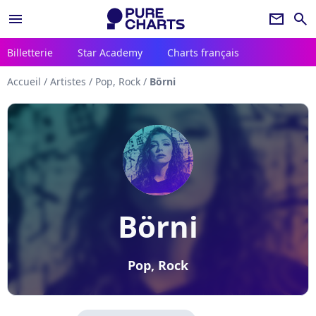
menu
newsletter
search
Billetterie
Star Academy
Charts français
Accueil
/
Artistes
/
Pop, Rock
/
Börni
Börni
Pop, Rock