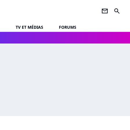
newsletter
search
TV ET MÉDIAS
FORUMS