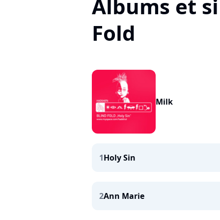
Albums et si
Fold
Milk
1
Holy Sin
2
Ann Marie