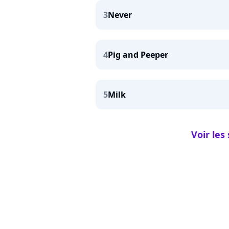
3
Never
4
Pig and Peeper
5
Milk
Voir les