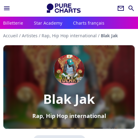
menu
newsletter
search
Billetterie
Star Academy
Charts français
Accueil
/
Artistes
/
Rap, Hip Hop international
/
Blak Jak
Blak Jak
Rap, Hip Hop international