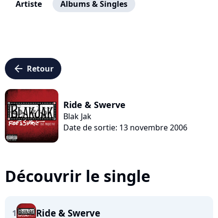
Artiste
Albums & Singles
arrow_left
Retour
Ride & Swerve
Blak Jak
Date de sortie: 13 novembre 2006
Découvrir le single
Ride & Swerve
1