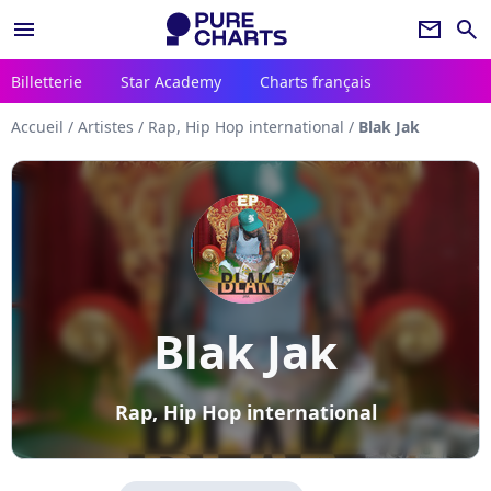
menu
newsletter
search
Billetterie
Star Academy
Charts français
Accueil
/
Artistes
/
Rap, Hip Hop international
/
Blak Jak
Blak Jak
Rap, Hip Hop international