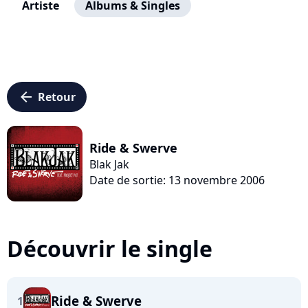
Artiste
Albums & Singles
arrow_left
Retour
Ride & Swerve
Blak Jak
Date de sortie: 13 novembre 2006
Découvrir le single
Ride & Swerve
1