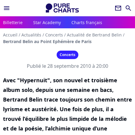
menu
newsletter
search
Billetterie
Star Academy
Charts français
Accueil
/
Actualités
/
Concerts
/
Actualité de Bertrand Belin
/
Bertrand Belin au Point Ephémère de Paris
Concerts
Publié le 28 septembre 2010 à 20:00
Avec "Hypernuit", son nouvel et troisième
album solo, depuis une semaine en bacs,
Bertrand Belin trace toujours son chemin entre
lyrisme et austérité. Une fois de plus, il a
trouvé l’équilibre le plus limpide de la mélodie
et de la poésie, l’alchimie unique d’une