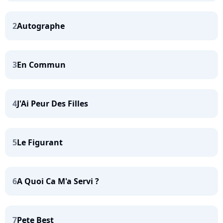
2
Autographe
3
En Commun
4
J'Ai Peur Des Filles
5
Le Figurant
6
A Quoi Ca M'a Servi ?
7
Pete Best