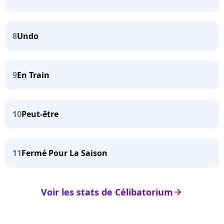
8
Undo
9
En Train
10
Peut-être
11
Fermé Pour La Saison
Voir les stats de Célibatorium
arrow_right