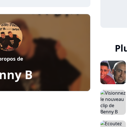
Pl
propos de
nny B