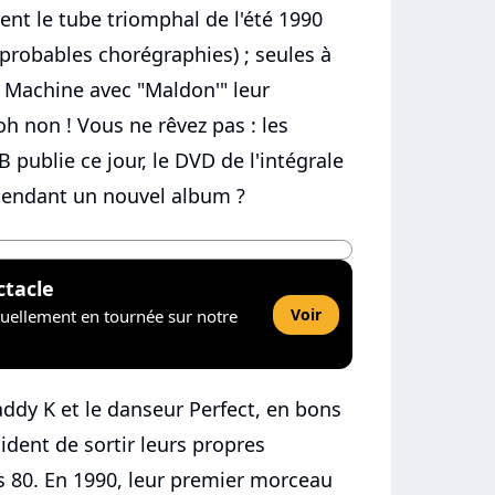
ent le tube triomphal de l'été 1990
mprobables chorégraphies) ; seules à
 Machine avec "Maldon'" leur
oh non ! Vous ne rêvez pas : les
B publie ce jour, le DVD de l'intégrale
attendant un nouvel album ?
ctacle
Voir
tuellement en tournée sur notre
addy K et le danseur Perfect, en bons
ident de sortir leurs propres
s 80. En 1990, leur premier morceau