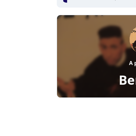
A 
Be