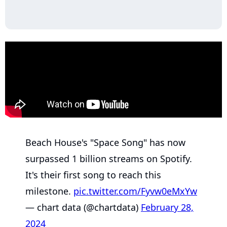
Beach House's "Space Song" has now
surpassed 1 billion streams on Spotify.
It's their first song to reach this
milestone.
pic.twitter.com/Fyvw0eMxYw
— chart data (@chartdata)
February 28,
2024