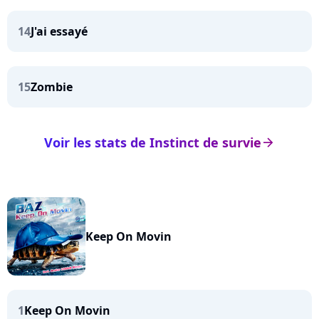
14
J'ai essayé
15
Zombie
Voir les stats de Instinct de survie
arrow_right
Keep On Movin
1
Keep On Movin