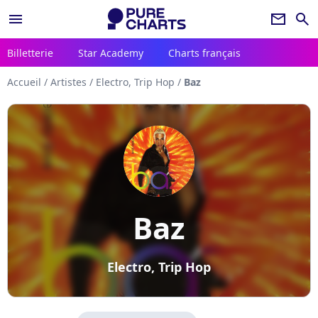
menu
newsletter
search
Billetterie
Star Academy
Charts français
Accueil
/
Artistes
/
Electro, Trip Hop
/
Baz
Baz
Electro, Trip Hop