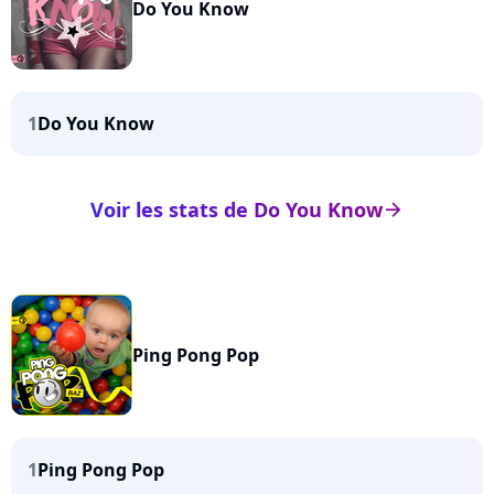
Do You Know
1
Do You Know
Voir les stats de Do You Know
arrow_right
Ping Pong Pop
1
Ping Pong Pop