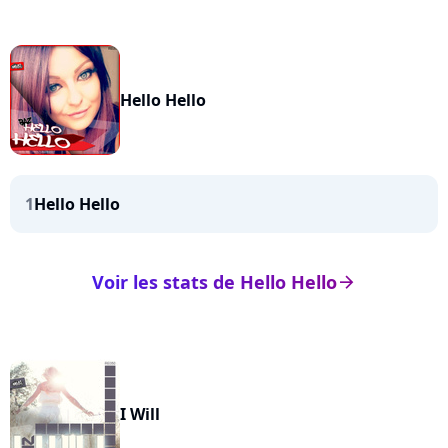
Hello Hello
1
Hello Hello
Voir les stats de Hello Hello
arrow_right
I Will