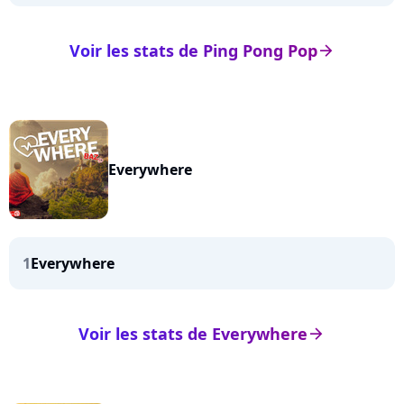
Voir les stats de Ping Pong Pop
arrow_right
Everywhere
1
Everywhere
Voir les stats de Everywhere
arrow_right