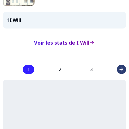
1
I Will
Voir les stats de I Will
arrow_right
1
2
3
arrow_right