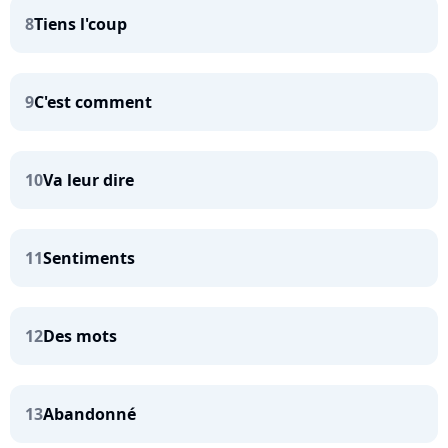
8
Tiens l'coup
9
C'est comment
10
Va leur dire
11
Sentiments
12
Des mots
13
Abandonné