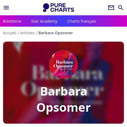
menu
newsletter
search
Billetterie
Star Academy
Charts français
Accueil
/
Artistes
/
Barbara Opsomer
Barbara
Opsomer