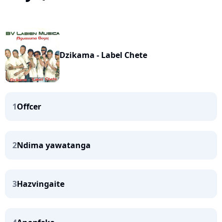
Dzikama - Label Chete
1
Offcer
2
Ndima yawatanga
3
Hazvingaite