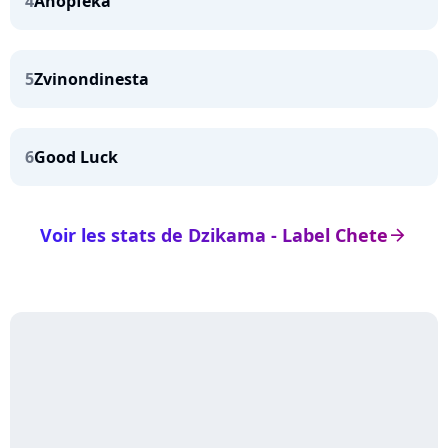
4
Anopfeka
5
Zvinondinesta
6
Good Luck
Voir les stats de Dzikama - Label Chete
arrow_right