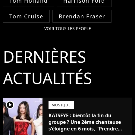
Tom Holland
Harrison Ford
Tom Cruise
Brendan Fraser
VOIR TOUS LES PEOPLE
DERNIÈRES
ACTUALITÉS
player2
MUSIQUE
KATSEYE : bientôt la fin du
groupe ? Une 2ème chanteuse
s'éloigne en 6 mois, "Prendre