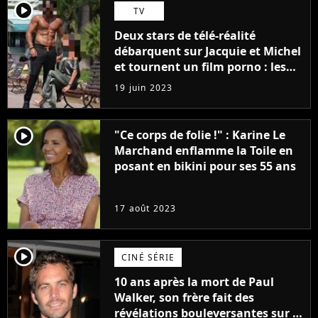
player2
TV
Deux stars de télé-réalité
débarquent sur Jacquie et Michel
et tournent un film porno : les
premières images du tournage
19 juin 2023
(exclu)
player2
"Ce corps de folie !" : Karine Le
Marchand enflamme la Toile en
posant en bikini pour ses 55 ans
17 août 2023
player2
CINÉ SÉRIE
10 ans après la mort de Paul
Walker, son frère fait des
révélations bouleversantes sur la