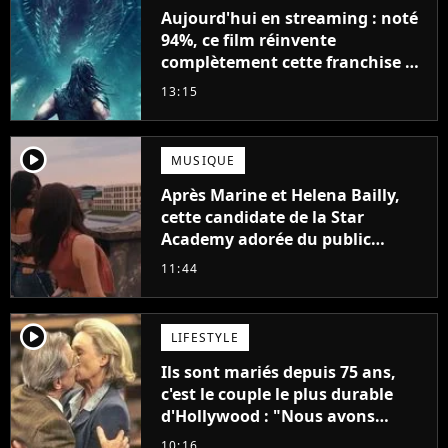
Aujourd'hui en streaming : noté
94%, ce film réinvente
complètement cette franchise de
science-fiction vieille de 40 ans
13:15
player2
MUSIQUE
Après Marine et Helena Bailly,
cette candidate de la Star
Academy adorée du public
annonce son premier album,
11:44
"C'est tellement puissant"
player2
LIFESTYLE
Ils sont mariés depuis 75 ans,
c'est le couple le plus durable
d'Hollywood : "Nous avons
avancé jour après jour, et les
10:16