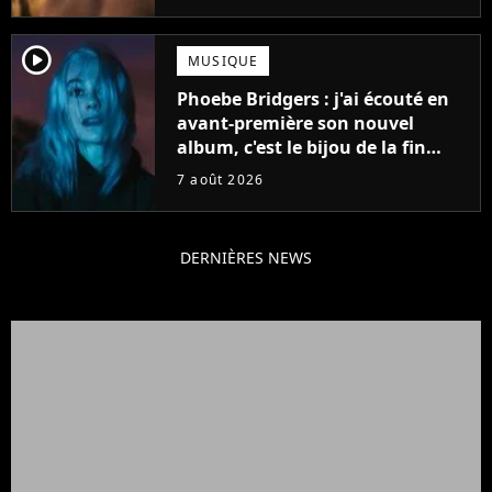
player2
MUSIQUE
Phoebe Bridgers : j'ai écouté en
avant-première son nouvel
album, c'est le bijou de la fin
d'été
7 août 2026
DERNIÈRES NEWS