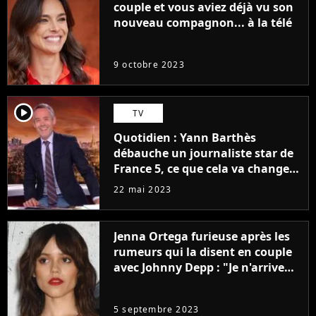
couple et vous aviez déjà vu son
nouveau compagnon... à la télé
9 octobre 2023
player2
TV
Quotidien : Yann Barthès
débauche un journaliste star de
France 5, ce que cela va changer
à la rentrée
22 mai 2023
Jenna Ortega furieuse après les
rumeurs qui la disent en couple
avec Johnny Depp : "Je n'arrive
même pas..."
5 septembre 2023