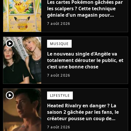
Les cartes Pokémon gâchées par
les scalpers ? Cette technique
géniale d'un magasin pour
ruiner les revendeurs
7 août 2026
player2
MUSIQUE
Le nouveau single d'Angèle va
totalement dérouter le public, et
c'est une bonne chose
7 août 2026
player2
LIFESTYLE
Heated Rivalry en danger ? La
saison 2 gâchée par les fans, le
créateur pousse un coup de
gueule
7 août 2026