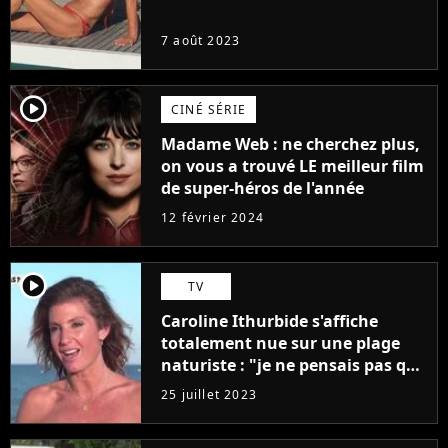
7 août 2023
player2
CINÉ SÉRIE
Madame Web : ne cherchez plus,
on vous a trouvé LE meilleur film
de super-héros de l'année
12 février 2024
player2
TV
Caroline Ithurbide s'affiche
totalement nue sur une plage
naturiste : "je ne pensais pas que
j'arriverais à le faire..."
25 juillet 2023