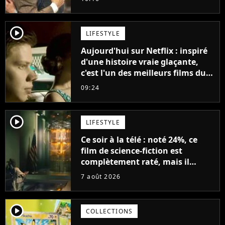
jours se sont transformés en
décennies"
player2
LIFESTYLE
Aujourd'hui sur Netflix : inspiré
d'une histoire vraie glaçante,
c'est l'un des meilleurs films du
21ème siècle
09:24
player2
LIFESTYLE
Ce soir à la télé : noté 24%, ce
film de science-fiction est
complètement raté, mais il
aurait pu être encore pire à
7 août 2026
cause de son acteur
player2
COLLECTIONS