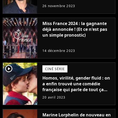
réaction des acteurs de Fast and
26 novembre 2023
Furious
Miss France 2024 : la gagnante
déjà annoncée ! (Et ce n'est pas
un simple pronostic)
14 décembre 2023
player2
CINÉ SÉRIE
Homos, virilité, gender fluid : on
a enfin trouvé une comédie
française qui parle de tout ça
sans être super ringarde
20 avril 2023
Marine Lorphelin de nouveau en