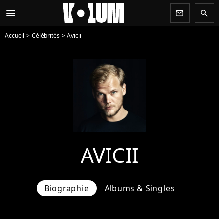
menu
newsletter
search
Accueil
Célébrités
Avicii
AVICII
Biographie
Albums & Singles