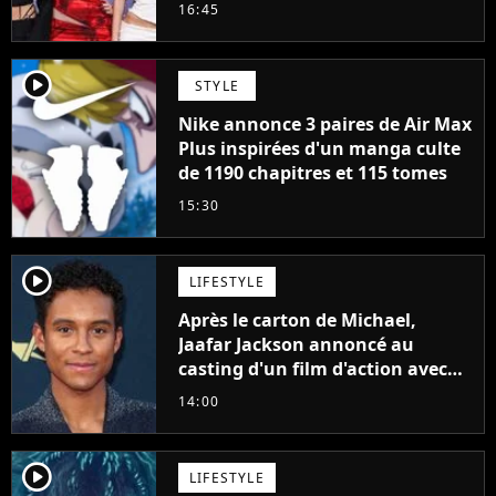
cette décision n’a pas été facile"
16:45
player2
STYLE
Nike annonce 3 paires de Air Max
Plus inspirées d'un manga culte
de 1190 chapitres et 115 tomes
15:30
player2
LIFESTYLE
Après le carton de Michael,
Jaafar Jackson annoncé au
casting d'un film d'action avec
Will Smith
14:00
player2
LIFESTYLE