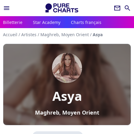
menu
newsletter
search
Billetterie
Star Academy
Charts français
Accueil
/
Artistes
/
Maghreb, Moyen Orient
/
Asya
Asya
Maghreb, Moyen Orient