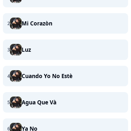
Mi Corazòn
2
Luz
3
Cuando Yo No Estè
4
Agua Que Và
5
Ya No
6