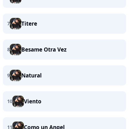
Titere
7
Besame Otra Vez
8
Natural
9
Viento
10
Como un Angel
11