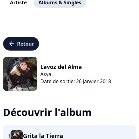
Artiste
Albums & Singles
arrow_left
Retour
Lavoz del Alma
Asya
Date de sortie: 26 janvier 2018
Découvrir l'album
Grita la Tierra
1