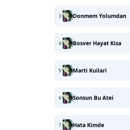
Donmem Yolumdan
3
Bosver Hayat Kisa
4
Marti Kuilari
5
Sonsun Bu Atei
6
Hata Kimde
7