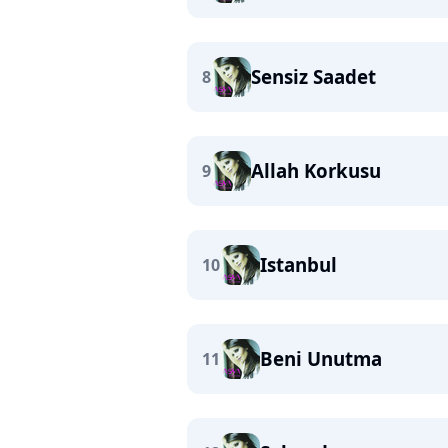
Sensiz Saadet
8
Allah Korkusu
9
Istanbul
10
Beni Unutma
11