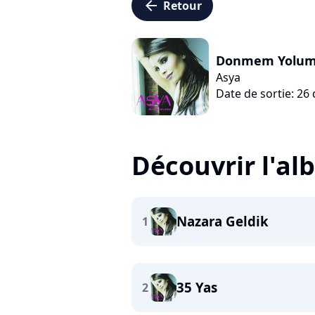
arrow_left
Retour
Donmem Yolu
Asya
Date de sortie: 2
Découvrir l'a
Nazara Geldik
1
35 Yas
2