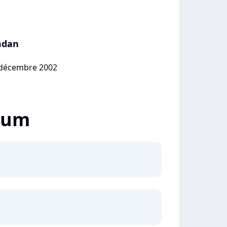
mdan
6 décembre 2002
lbum