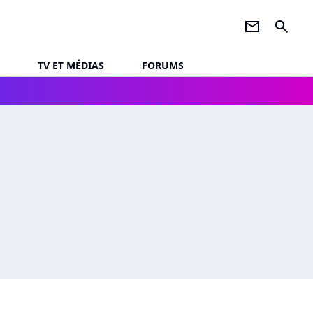
newsletter
search
TV ET MÉDIAS
FORUMS