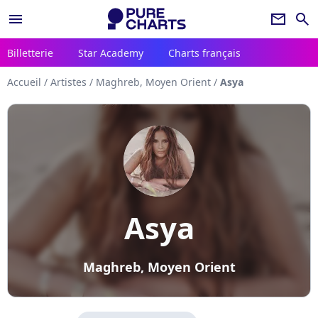
menu
newsletter
search
Billetterie
Star Academy
Charts français
Accueil
/
Artistes
/
Maghreb, Moyen Orient
/
Asya
Asya
Maghreb, Moyen Orient