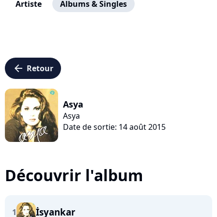
Artiste
Albums & Singles
arrow_left
Retour
Asya
Asya
Date de sortie: 14 août 2015
Découvrir l'album
İsyankar
1