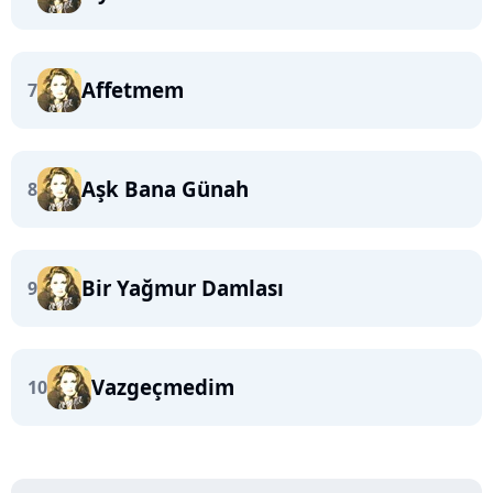
Affetmem
7
Aşk Bana Günah
8
Bir Yağmur Damlası
9
Vazgeçmedim
10