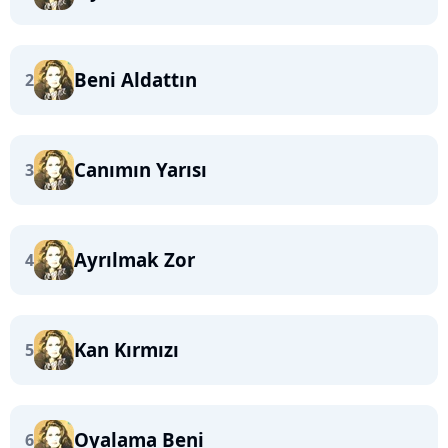
Beni Aldattın
2
Canımın Yarısı
3
Ayrılmak Zor
4
Kan Kırmızı
5
Oyalama Beni
6