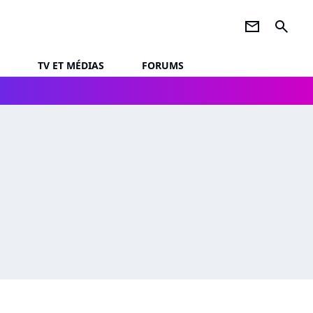
newsletter
search
TV ET MÉDIAS
FORUMS