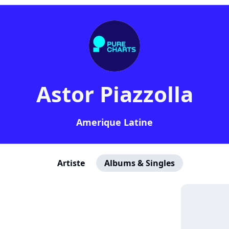
Astor Piazzolla
Amerique Latine
Artiste
Albums & Singles