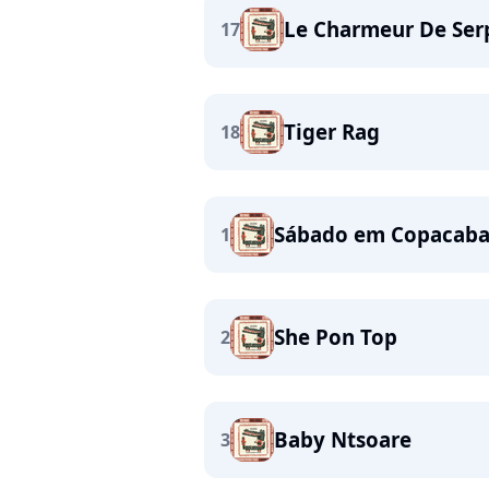
Le Charmeur De Ser
17
Tiger Rag
18
Sábado em Copacab
1
She Pon Top
2
Baby Ntsoare
3