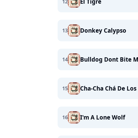
El Tigre
12
Donkey Calypso
13
Bulldog Dont Bite 
14
Cha-Cha Chá De Los 
15
I'm A Lone Wolf
16