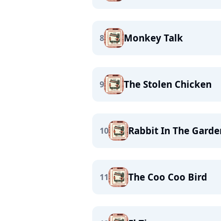
Monkey Talk
8
The Stolen Chicken
9
Rabbit In The Garde
10
The Coo Coo Bird
11