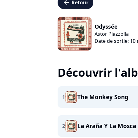
arrow_left
Retour
Odyssée
Astor Piazzolla
Date de sortie: 1
Découvrir l'a
The Monkey Song
1
La Araña Y La Mosca
2