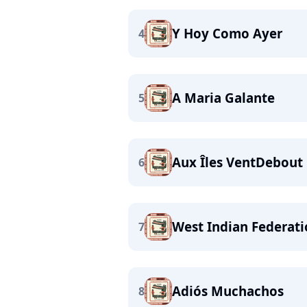
Y Hoy Como Ayer
4
A Maria Galante
5
Aux Îles VentDebout
6
West Indian Federat
7
Adiós Muchachos
8