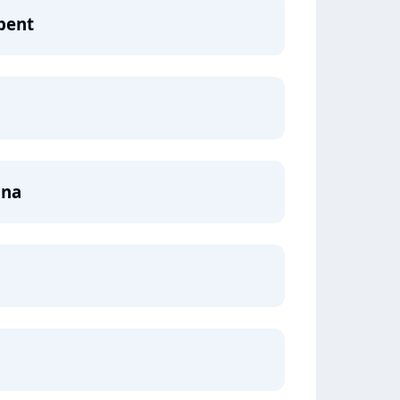
pent
ana