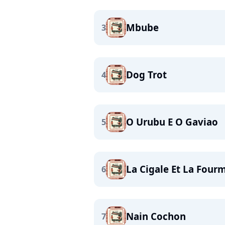
Mbube
3
Dog Trot
4
O Urubu E O Gaviao
5
La Cigale Et La Fourm
6
Nain Cochon
7