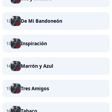
De Mi Bandoneón
12
Inspiración
13
Marrón y Azul
14
Tres Amigos
15
Tabaco
16