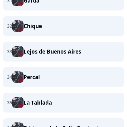
Garua
31
Chique
32
Lejos de Buenos Aires
33
Percal
34
La Tablada
35