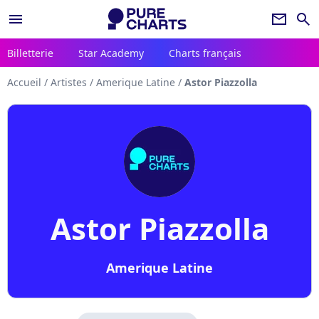
menu
newsletter
search
Billetterie
Star Academy
Charts français
Accueil
/
Artistes
/
Amerique Latine
/
Astor Piazzolla
Astor Piazzolla
Amerique Latine