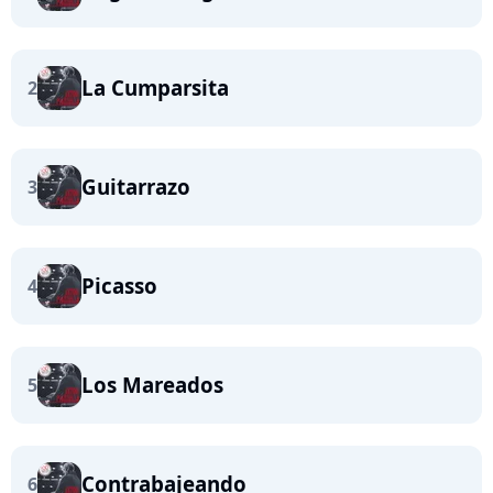
La Cumparsita
2
Guitarrazo
3
Picasso
4
Los Mareados
5
Contrabajeando
6