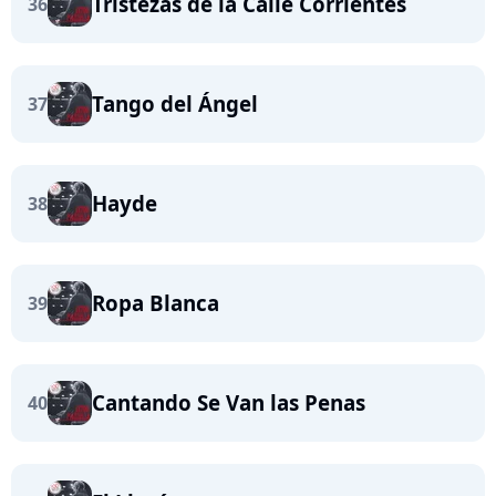
Tristezas de la Calle Corrientes
36
Tango del Ángel
37
Hayde
38
Ropa Blanca
39
Cantando Se Van las Penas
40