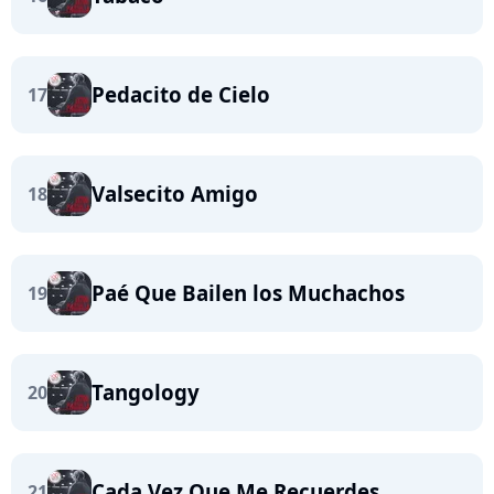
Pedacito de Cielo
17
Valsecito Amigo
18
Paé Que Bailen los Muchachos
19
Tangology
20
Cada Vez Que Me Recuerdes
21