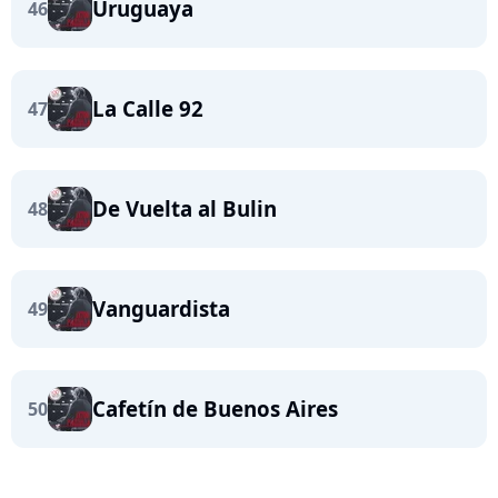
Uruguaya
46
La Calle 92
47
De Vuelta al Bulin
48
Vanguardista
49
Cafetín de Buenos Aires
50