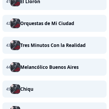
El Llorón
41
Orquestas de Mi Ciudad
42
Tres Minutos Con la Realidad
43
Melancólico Buenos Aires
44
Chiqu
45