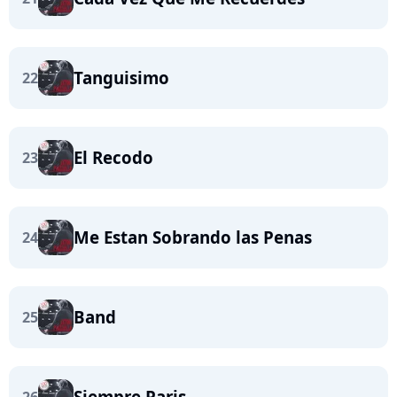
Tanguisimo
22
El Recodo
23
Me Estan Sobrando las Penas
24
Band
25
Siempre Paris