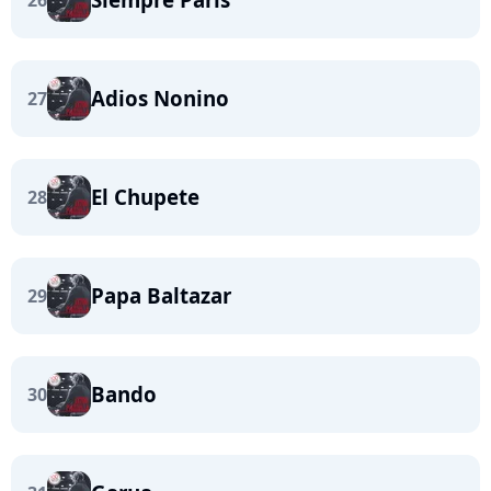
26
Adios Nonino
27
El Chupete
28
Papa Baltazar
29
Bando
30