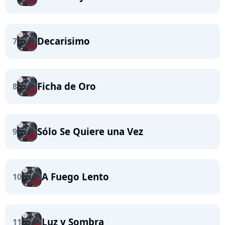
Decarisimo
7
Ficha de Oro
8
Sólo Se Quiere una Vez
9
A Fuego Lento
10
Luz y Sombra
11