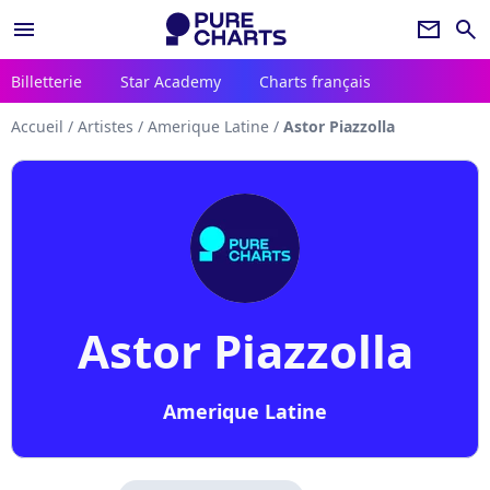
menu
newsletter
search
Billetterie
Star Academy
Charts français
Accueil
/
Artistes
/
Amerique Latine
/
Astor Piazzolla
Astor Piazzolla
Amerique Latine