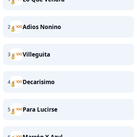
Adios Nonino
2
Villeguita
3
Decarisimo
4
Para Lucirse
5
Marrón Y Azul