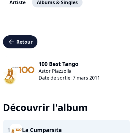
Artiste
Albums & Singles
arrow_left
Retour
100 Best Tango
Astor Piazzolla
Date de sortie: 7 mars 2011
Découvrir l'album
La Cumparsita
1