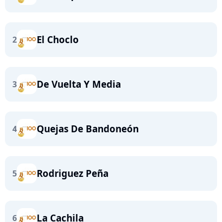
El Choclo
2
De Vuelta Y Media
3
Quejas De Bandoneón
4
Rodriguez Peña
5
La Cachila
6