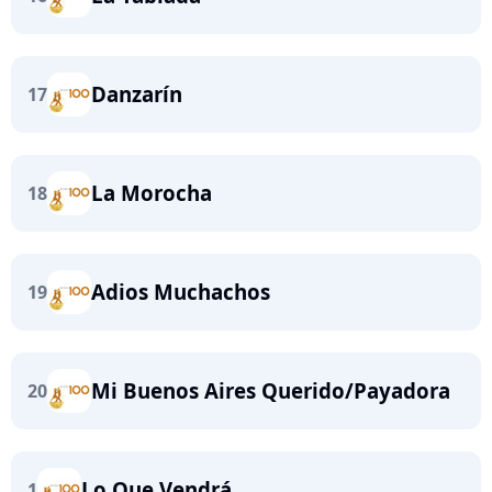
Danzarín
17
La Morocha
18
Adios Muchachos
19
Mi Buenos Aires Querido/Payadora
20
Lo Que Vendrá
1