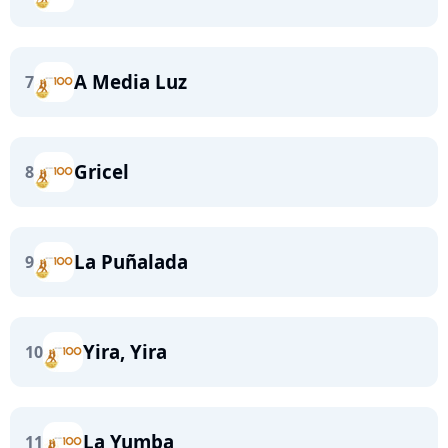
A Media Luz
7
Gricel
8
La Puñalada
9
Yira, Yira
10
La Yumba
11