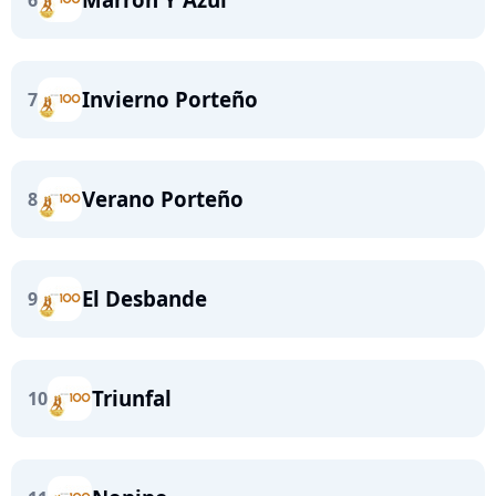
6
Invierno Porteño
7
Verano Porteño
8
El Desbande
9
Triunfal
10