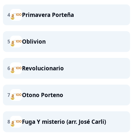
Primavera Porteña
4
Oblivion
5
Revolucionario
6
Otono Porteno
7
Fuga Y misterio (arr. José Carli)
8