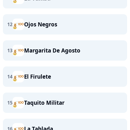
Ojos Negros
12
Margarita De Agosto
13
El Firulete
14
Taquito Militar
15
La Tablada
16