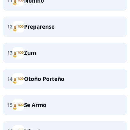
Nonino
11
Preparense
12
Zum
13
Otoño Porteño
14
Se Armo
15