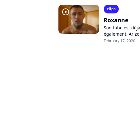
clips
player2
Roxanne
Son tube est déjà
également. Arizon
Tarantino de son 
February 17, 2020