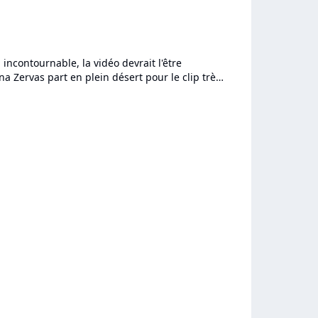
 incontournable, la vidéo devrait l'être
a Zervas part en plein désert pour le clip très
tube "Roxanne"....