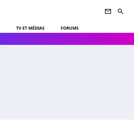
newsletter
search
TV ET MÉDIAS
FORUMS