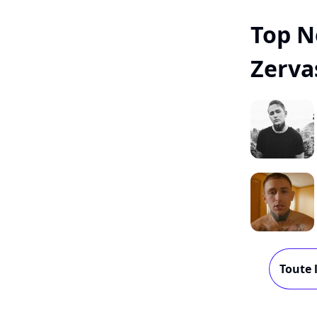
Top N
Zerva
Toute 