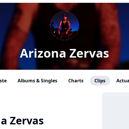
Arizona Zervas
ste
Albums & Singles
Charts
Clips
Actua
na Zervas