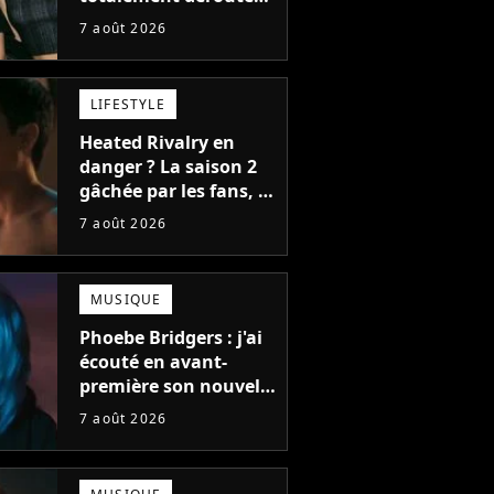
le public, et c'est une
7 août 2026
bonne chose
LIFESTYLE
Heated Rivalry en
danger ? La saison 2
gâchée par les fans, le
créateur pousse un
7 août 2026
coup de gueule
MUSIQUE
Phoebe Bridgers : j'ai
écouté en avant-
première son nouvel
album, c'est le bijou
7 août 2026
de la fin d'été