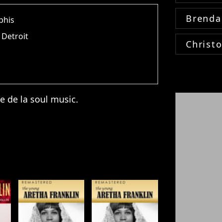
Brenda
phis
 Detroit
Christ
e de la soul music.