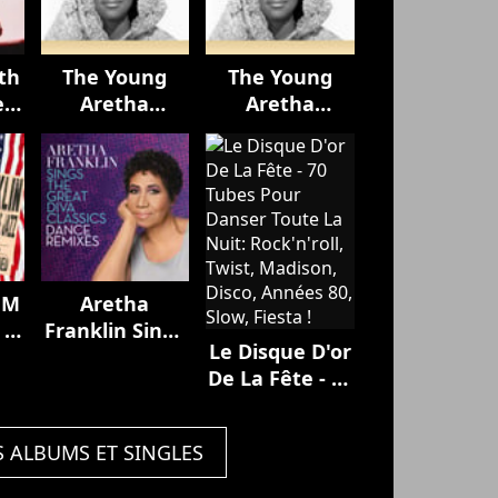
th
The Young
The Young
el
Aretha
Aretha
tha
Franklin
Franklin
(Remastered)
(Remastered)
FM
Aretha
 -
Franklin Sings
Le Disque D'or
 De
the Great Diva
De La Fête - 70
s,
Classics:
Tubes Pour
t
Dance
Danser Toute
0
Remixes
S ALBUMS ET SINGLES
La Nuit:
Rock'n'roll,