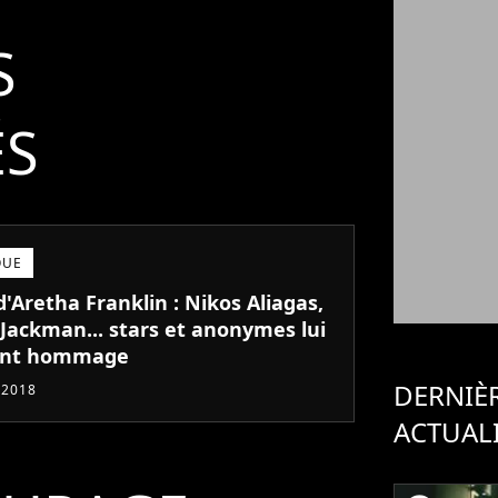
Twist,
Madison,
S
Disco, Années
80, Slow,
Fiesta !
ÉS
QUE
'Aretha Franklin : Nikos Aliagas,
Jackman... stars et anonymes lui
ent hommage
DERNIÈ
 2018
ACTUAL