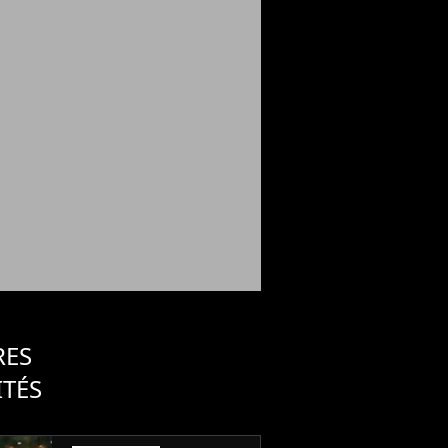
RES
ITÉS