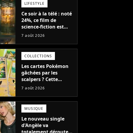
LIFESTYLE
Ce soir à la télé : noté
24%, ce film de
science-fiction est
complètement raté,
7 août 2026
mais il aurait pu être
encore pire à cause de
son acteur
COLLECTIONS
Les cartes Pokémon
gâchées par les
Mary J.
scalpers ? Cette
technique géniale
e
Blige
Kid Rock
7 août 2026
d'un magasin pour
ruiner les revendeurs
MUSIQUE
Le nouveau single
d'Angèle va
totalement dérouter