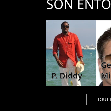
SON ENT
Ge
P. Diddy
Mi
TOUT 