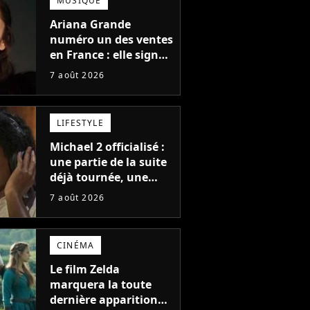
MUSIQUE
Ariana Grande
numéro un des ventes
en France : elle signe
le meilleur démarrage
7 août 2026
de sa carrière avec
son album Petal
LIFESTYLE
Michael 2 officialisé :
une partie de la suite
déjà tournée, une
sortie possible en
7 août 2026
2027 ?
CINÉMA
Le film Zelda
marquera la toute
dernière apparition