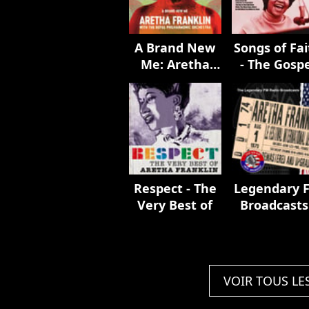
A Brand New
Songs of Fai
Me: Aretha
- The Gosp
Franklin (with
Soul of Are
The Royal
Franklin
Philharmonic
Orchestra)
Respect - The
Legendary 
Very Best of
Broadcasts
Les Festival
Jazz, Antibe
France 1s
August 197
VOIR TOUS LE