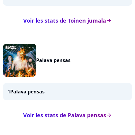
Voir les stats de Toinen jumala
arrow_right
Palava pensas
1
Palava pensas
Voir les stats de Palava pensas
arrow_right