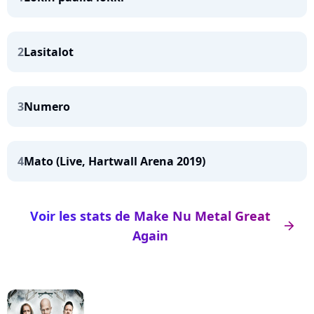
2
Lasitalot
3
Numero
4
Mato (Live, Hartwall Arena 2019)
Voir les stats de Make Nu Metal Great
arrow_right
Again