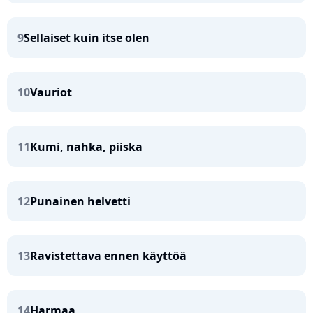
9
Sellaiset kuin itse olen
10
Vauriot
11
Kumi, nahka, piiska
12
Punainen helvetti
13
Ravistettava ennen käyttöä
14
Harmaa