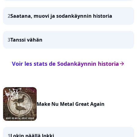
2
Saatana, muovi ja sodankäynnin historia
3
Tanssi vähän
Voir les stats de Sodankäynnin historia
arrow_right
Make Nu Metal Great Again
1
Lokin päällä lokki