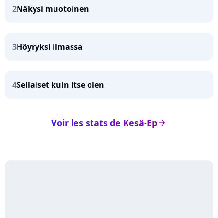
2
Näkysi muotoinen
3
Höyryksi ilmassa
4
Sellaiset kuin itse olen
Voir les stats de Kesä-Ep
arrow_right