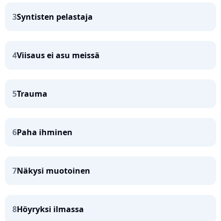
3
Syntisten pelastaja
4
Viisaus ei asu meissä
5
Trauma
6
Paha ihminen
7
Näkysi muotoinen
8
Höyryksi ilmassa