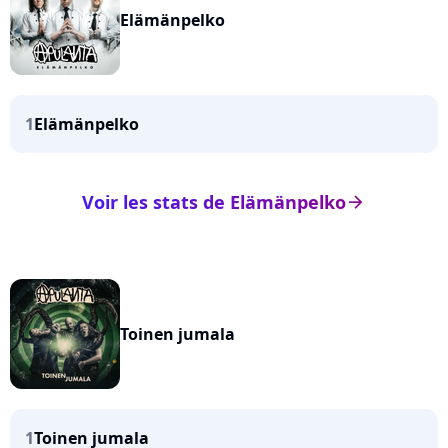
Elämänpelko
1
Elämänpelko
Voir les stats de Elämänpelko
arrow_right
Toinen jumala
1
Toinen jumala