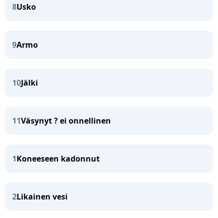
8
Usko
9
Armo
10
Jälki
11
Väsynyt ? ei onnellinen
1
Koneeseen kadonnut
2
Likainen vesi