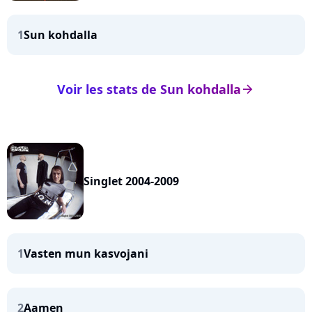
1
Sun kohdalla
Voir les stats de Sun kohdalla
arrow_right
Singlet 2004-2009
1
Vasten mun kasvojani
2
Aamen