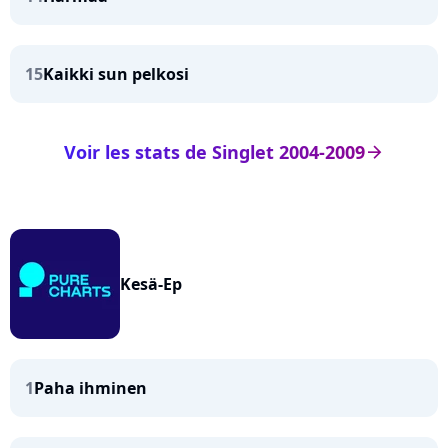
15
Kaikki sun pelkosi
Voir les stats de Singlet 2004-2009
arrow_right
Kesä-Ep
1
Paha ihminen