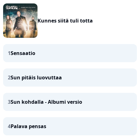
Kunnes siitä tuli totta
1
Sensaatio
2
Sun pitäis luovuttaa
3
Sun kohdalla - Albumi versio
4
Palava pensas