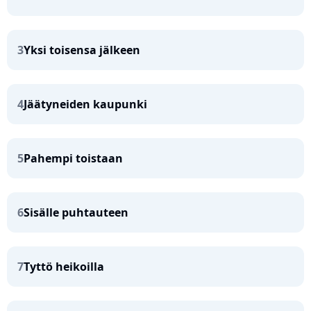
3
Yksi toisensa jälkeen
4
Jäätyneiden kaupunki
5
Pahempi toistaan
6
Sisälle puhtauteen
7
Tyttö heikoilla