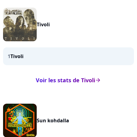
Tivoli
1
Tivoli
Voir les stats de Tivoli
arrow_right
Sun kohdalla