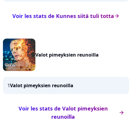
Voir les stats de Kunnes siitä tuli totta
arrow_right
Valot pimeyksien reunoilla
1
Valot pimeyksien reunoilla
Voir les stats de Valot pimeyksien
arrow_right
reunoilla