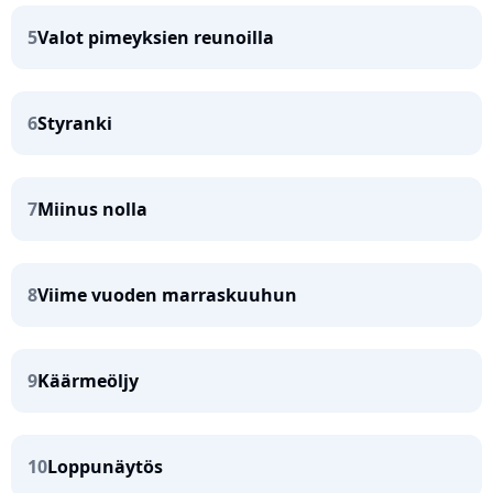
5
Valot pimeyksien reunoilla
6
Styranki
7
Miinus nolla
8
Viime vuoden marraskuuhun
9
Käärmeöljy
10
Loppunäytös