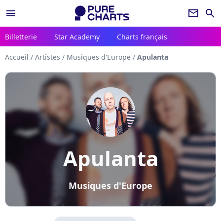
menu
newsletter
search
Billetterie
Star Academy
Charts français
Accueil
/
Artistes
/
Musiques d'Europe
/
Apulanta
Apulanta
Musiques d'Europe