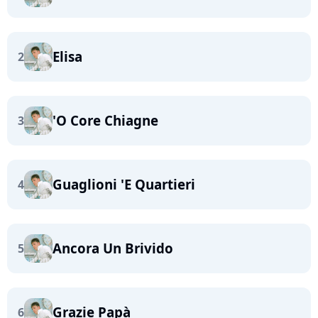
Elisa
2
'O Core Chiagne
3
Guaglioni 'E Quartieri
4
Ancora Un Brivido
5
Grazie Papà
6