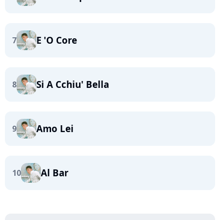
E 'O Core
7
Si A Cchiu' Bella
8
Amo Lei
9
Al Bar
10