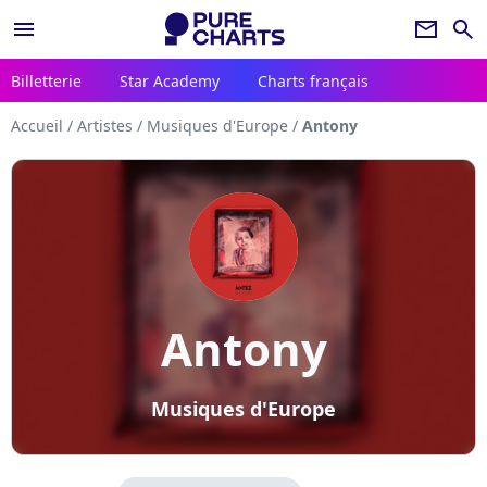
menu
newsletter
search
Billetterie
Star Academy
Charts français
Accueil
/
Artistes
/
Musiques d'Europe
/
Antony
Antony
Musiques d'Europe