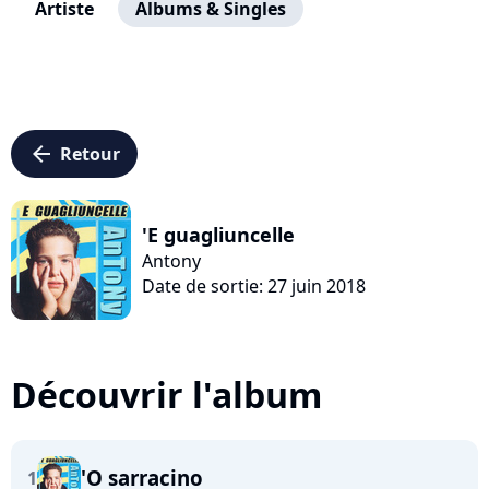
Artiste
Albums & Singles
arrow_left
Retour
'E guagliuncelle
Antony
Date de sortie: 27 juin 2018
Découvrir l'album
'O sarracino
1