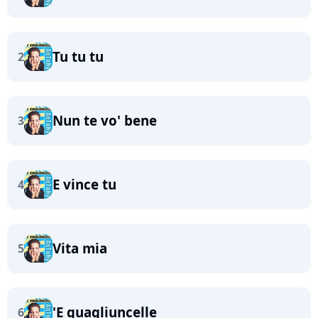
Tu tu tu
2
Nun te vo' bene
3
E vince tu
4
Vita mia
5
'E guagliuncelle
6