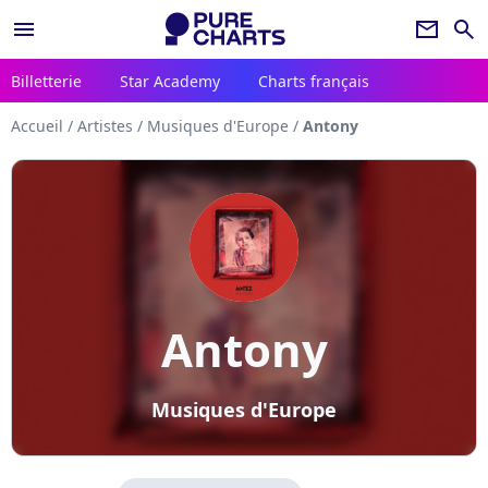
menu
newsletter
search
Billetterie
Star Academy
Charts français
Accueil
/
Artistes
/
Musiques d'Europe
/
Antony
Antony
Musiques d'Europe