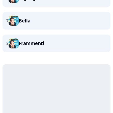
Bella
7
Frammenti
8