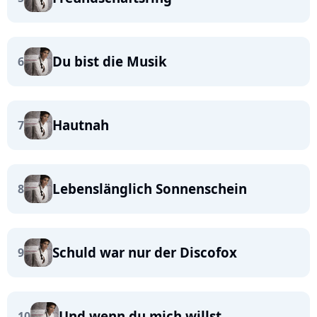
Du bist die Musik
6
Hautnah
7
Lebenslänglich Sonnenschein
8
Schuld war nur der Discofox
9
Und wenn du mich willst
10