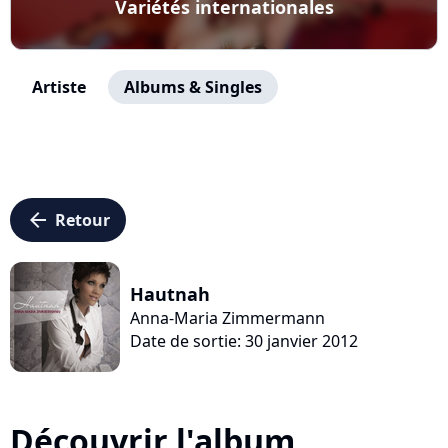
Variétés internationales
Artiste
Albums & Singles
arrow_left
Retour
Hautnah
Anna-Maria Zimmermann
Date de sortie: 30 janvier 2012
Découvrir l'album