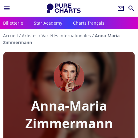
menu
newsletter
search
Billetterie
Star Academy
Charts français
Accueil
/
Artistes
/
Variétés internationales
/
Anna-Maria
Zimmermann
Anna-Maria
Zimmermann