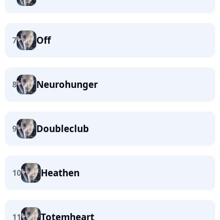
Off
7
Neurohunger
8
Doubleclub
9
Heathen
10
Totemheart
11