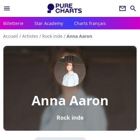
menu
newsletter
search
Billetterie
Star Academy
Charts français
Accueil
/
Artistes
/
Rock inde
/
Anna Aaron
Anna Aaron
Rock inde