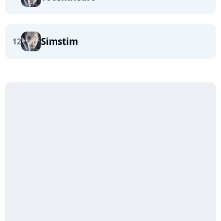
Simstim
12