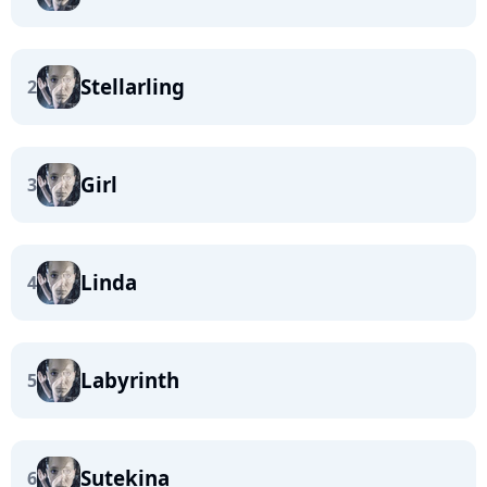
Stellarling
2
Girl
3
Linda
4
Labyrinth
5
Sutekina
6