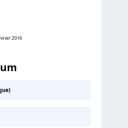
évrier 2016
lbum
gue)