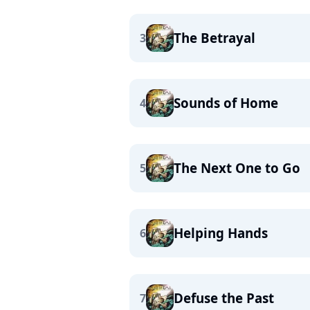
The Betrayal
3
Sounds of Home
4
The Next One to Go
5
Helping Hands
6
Defuse the Past
7