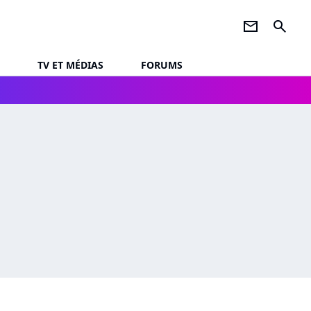
newsletter
search
TV ET MÉDIAS
FORUMS