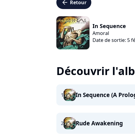
arrow_left
Retour
In Sequence
Amoral
Date de sortie: 5 f
Découvrir l'a
In Sequence (A Prolo
1
Rude Awakening
2