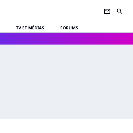
newsletter
search
TV ET MÉDIAS
FORUMS