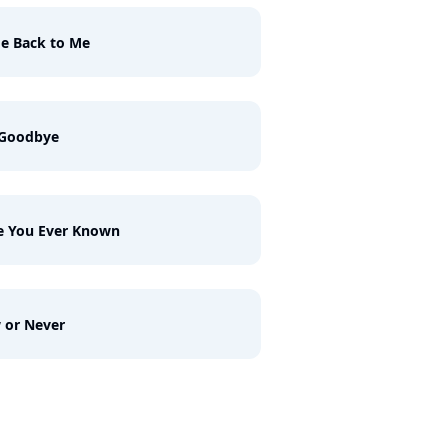
e Back to Me
 Goodbye
e You Ever Known
 or Never