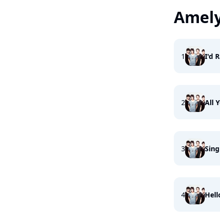
Amel
1
I'd 
2
All 
3
Sing
4
Hell