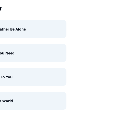
y
Rather Be Alone
You Need
 To You
o World