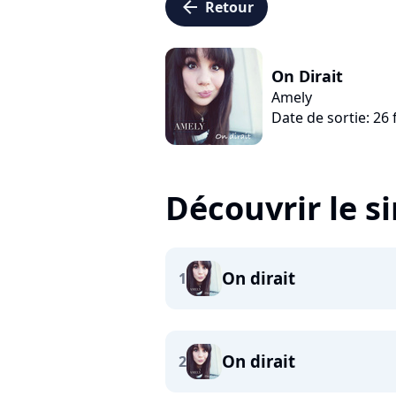
arrow_left
Retour
On Dirait
Amely
Date de sortie: 26 
Découvrir le s
On dirait
1
On dirait
2