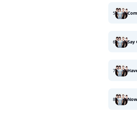
5
Com
6
Say
7
Hav
8
Now