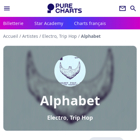
menu
newsletter
search
Billetterie
Star Academy
Charts français
Accueil
/
Artistes
/
Electro, Trip Hop
/
Alphabet
Alphabet
Electro, Trip Hop