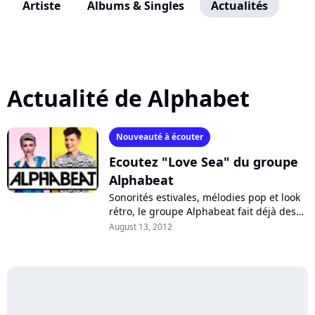
Artiste
Albums & Singles
Actualités
Actualité de Alphabet
Nouveauté à écouter
Ecoutez "Love Sea" du groupe
Alphabeat
Sonorités estivales, mélodies pop et look
rétro, le groupe Alphabeat fait déjà des
ravages en Europe. D'origines danoises,
August 13, 2012
les six musiciens s'amusent...