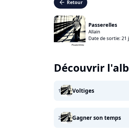
arrow_left
Retour
Passerelles
Allain
Date de sortie: 21 
Découvrir l'a
Voltiges
1
Gagner son temps
2