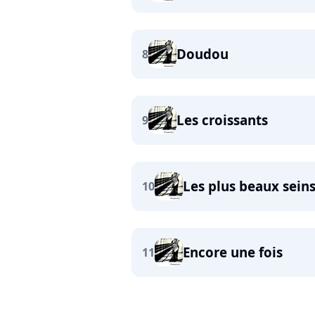
Doudou
8
Les croissants
9
Les plus beaux sei
10
Encore une fois
11