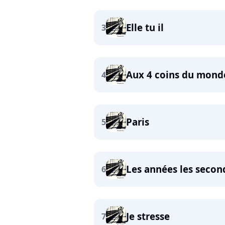
Elle tu il
3
Aux 4 coins du mond
4
Paris
5
Les années les secon
6
Je stresse
7