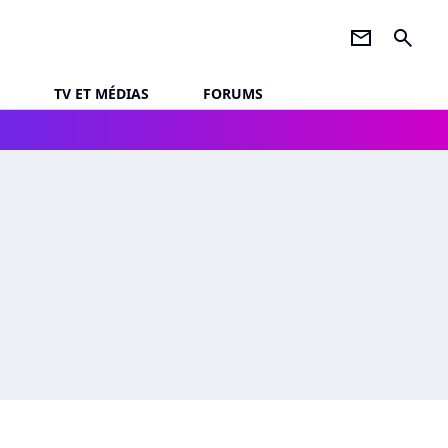
newsletter
search
TV ET MÉDIAS
FORUMS