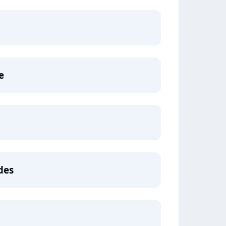
e
des