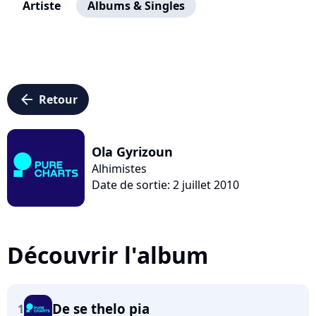
Artiste
Albums & Singles
arrow_left
Retour
Ola Gyrizoun
Alhimistes
Date de sortie: 2 juillet 2010
Découvrir l'album
De se thelo pia
1