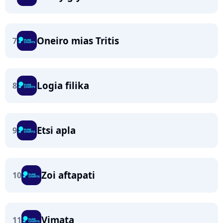
Oneiro mias Tritis
7
Logia filika
8
Etsi apla
9
Zoi aftapati
10
Vimata
11