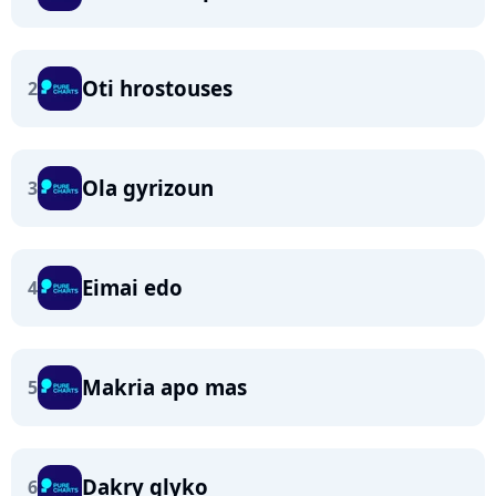
Oti hrostouses
2
Ola gyrizoun
3
Eimai edo
4
Makria apo mas
5
Dakry glyko
6