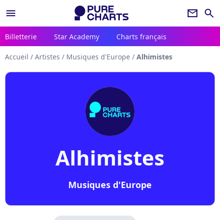
menu
newsletter
search
Billetterie
Star Academy
Charts français
Accueil
/
Artistes
/
Musiques d'Europe
/
Alhimistes
Alhimistes
Musiques d'Europe