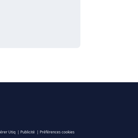
érer Utiq
|
Publicité
|
Préférences cookies