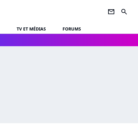
newsletter
search
TV ET MÉDIAS
FORUMS