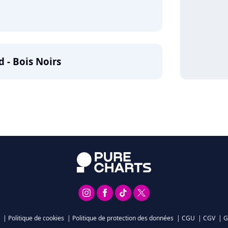
d - Bois Noirs
|
Politique de cookies
|
Politique de protection des données
|
CGU
|
CGV
|
G