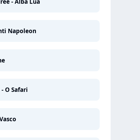
ee - Alba Lua
nti Napoleon
he
 - O Safari
 Vasco