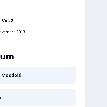
 Vol. 2
 novembre 2013
lbum
 - Moodoïd
h