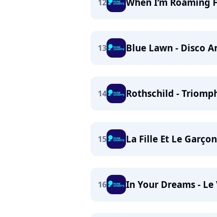
When I’m Roaming Fr
12
Blue Lawn - Disco A
13
Rothschild - Triomp
14
La Fille Et Le Garçon
15
In Your Dreams - Le
16