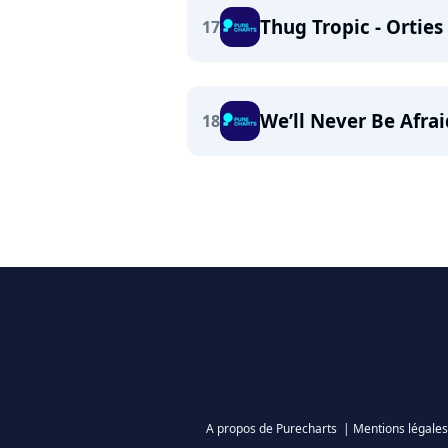
Thug Tropic - Orties
17
We’ll Never Be Afrai
18
A propos de Purecharts
|
Mentions légales