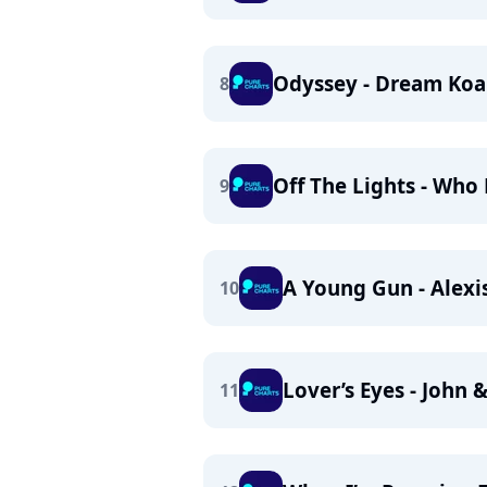
Odyssey - Dream Koa
8
Off The Lights - Who
9
A Young Gun - Alexi
10
Lover’s Eyes - John 
11