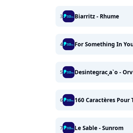
Biarritz - Rhume
3
For Something In You
4
Desintegrac¸a`o - Orv
5
160 Caractères Pour T
6
Le Sable - Sunrom
7