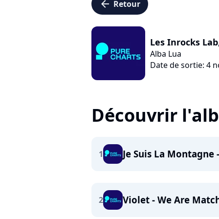
arrow_left
Retour
Les Inrocks Lab,
Alba Lua
Date de sortie: 4
Découvrir l'a
Je Suis La Montagne
1
Violet - We Are Matc
2