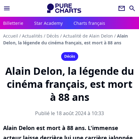
menu
newsletter
search
Billetterie
Star Academy
Charts français
Accueil
/
Actualités
/
Décès
/
Actualité de Alain Delon
/
Alain
Delon, la légende du cinéma français, est mort à 88 ans
Décès
Alain Delon, la légende du
cinéma français, est mort
à 88 ans
Publié le 18 août 2024 à 10:33
Alain Delon est mort à 88 ans. L'immense
acteur laisse derrière lui une carrière jalonnée