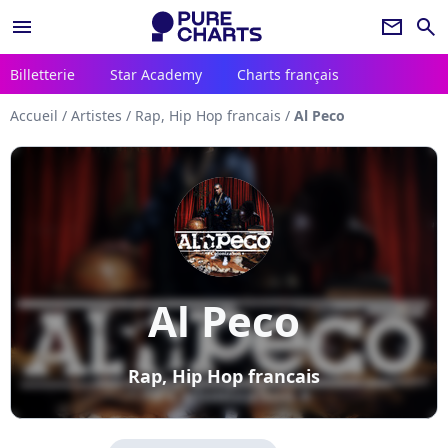
menu
newsletter
search
Billetterie
Star Academy
Charts français
Accueil
/
Artistes
/
Rap, Hip Hop francais
/
Al Peco
Al Peco
Rap, Hip Hop francais