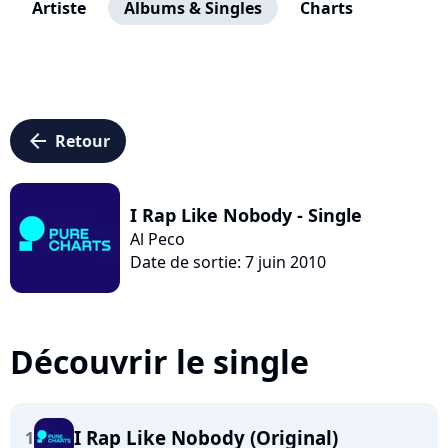
Artiste
Albums & Singles
Charts
arrow_left
Retour
I Rap Like Nobody - Single
Al Peco
Date de sortie: 7 juin 2010
Découvrir le single
I Rap Like Nobody (Original)
1