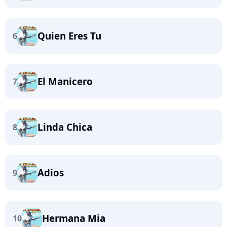
Quien Eres Tu
6
El Manicero
7
Linda Chica
8
Adios
9
Hermana Mia
10