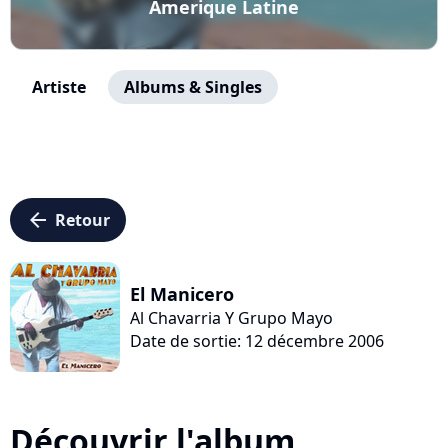
Amerique Latine
Artiste
Albums & Singles
arrow_left
Retour
El Manicero
Al Chavarria Y Grupo Mayo
Date de sortie: 12 décembre 2006
Découvrir l'album