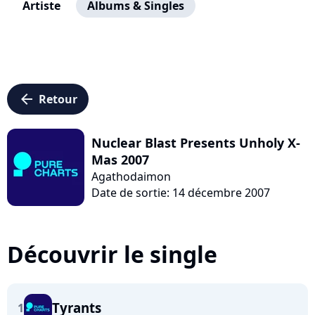
Artiste
Albums & Singles
arrow_left
Retour
Nuclear Blast Presents Unholy X-
Mas 2007
Agathodaimon
Date de sortie: 14 décembre 2007
Découvrir le single
Tyrants
1