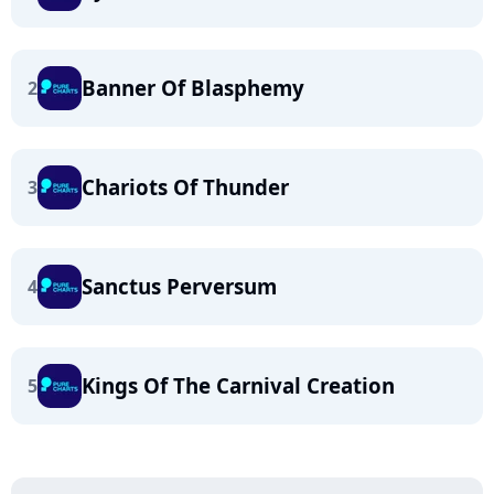
Banner Of Blasphemy
2
Chariots Of Thunder
3
Sanctus Perversum
4
Kings Of The Carnival Creation
5