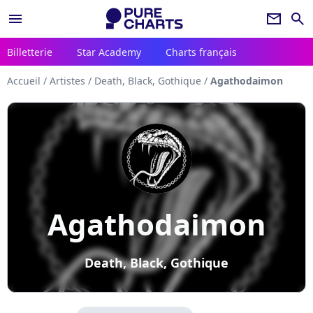
menu
newsletter
search
Billetterie
Star Academy
Charts français
Accueil
/
Artistes
/
Death, Black, Gothique
/
Agathodaimon
Agathodaimon
Death, Black, Gothique