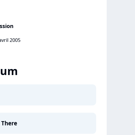
ssion
avril 2005
lbum
e There