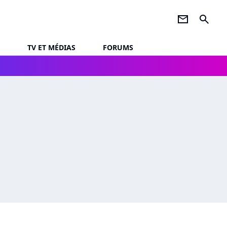
newsletter
search
TV ET MÉDIAS
FORUMS