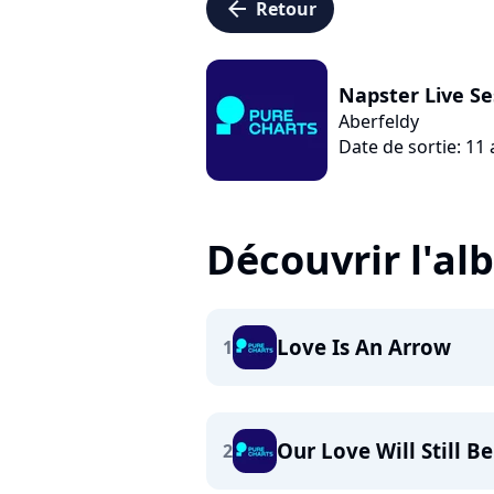
arrow_left
Retour
Napster Live Se
Aberfeldy
Date de sortie: 11 
Découvrir l'a
Love Is An Arrow
1
Our Love Will Still B
2