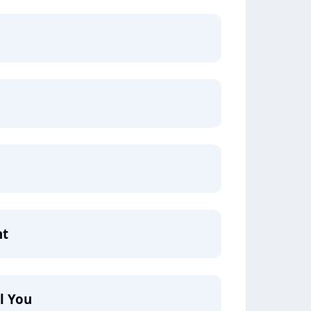
nt
l You