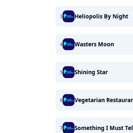
Heliopolis By Night
3
Wasters Moon
4
Shining Star
5
Vegetarian Restaura
6
Something I Must Tel
7