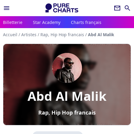
menu
newsletter
search
Billetterie
Star Academy
Charts français
Accueil
/
Artistes
/
Rap, Hip Hop francais
/
Abd Al Malik
Abd Al Malik
Rap, Hip Hop francais