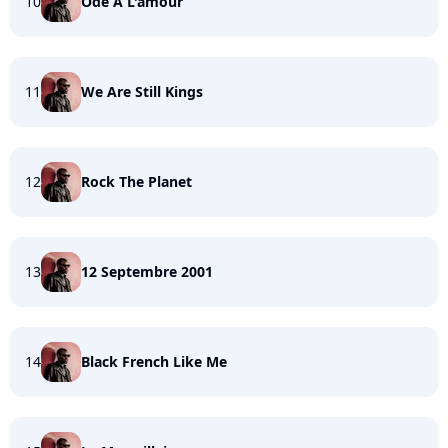
10
Ode A L'amour
11
We Are Still Kings
12
Rock The Planet
13
12 Septembre 2001
14
Black French Like Me