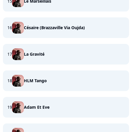
15
Le Marseillais
16
Césaire (Brazzaville Via Oujda)
17
La Gravité
18
HLM Tango
19
Adam Et Eve