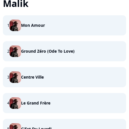
Malik
1
Mon Amour
2
Ground Zéro (Ode To Love)
3
Centre Ville
4
Le Grand Frère
5
C'Est Du Lourd!