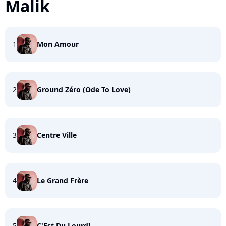
Malik
1
Mon Amour
2
Ground Zéro (Ode To Love)
3
Centre Ville
4
Le Grand Frère
5
C'Est Du Lourd!