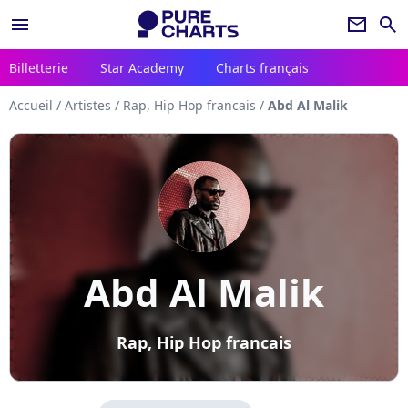
menu
newsletter
search
Billetterie
Star Academy
Charts français
Accueil
/
Artistes
/
Rap, Hip Hop francais
/
Abd Al Malik
Abd Al Malik
Rap, Hip Hop francais