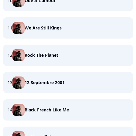
10
Ode A L'amour
11
We Are Still Kings
12
Rock The Planet
13
12 Septembre 2001
14
Black French Like Me