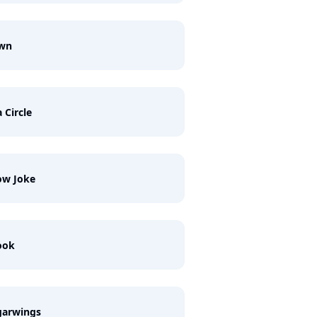
wn
a Circle
ow Joke
ook
garwings