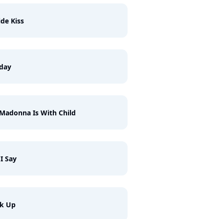
ide Kiss
iday
Madonna Is With Child
I Say
ck Up