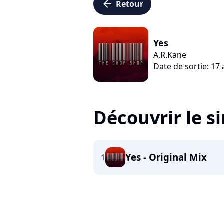
arrow_left
Retour
Yes
A.R.Kane
Date de sortie: 17 
Découvrir le s
Yes - Original Mix
1