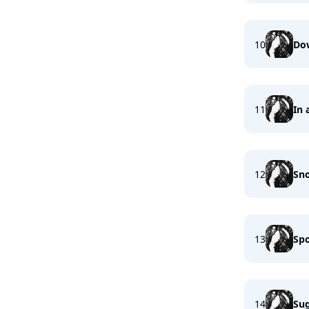
10
Do
11
In 
12
Sn
13
Sp
14
Su