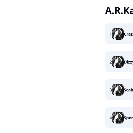
A.R.K
1
Craz
2
Dizz
3
Sca
4
Sper