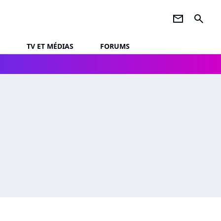
newsletter
search
TV ET MÉDIAS
FORUMS