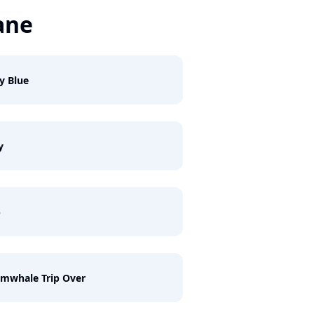
ane
y Blue
y
b
mwhale Trip Over