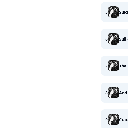
5
Suic
6
Sull
7
The 
8
And 
9
Cra