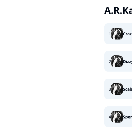
A.R.K
1
Craz
2
Dizz
3
Sca
4
Sper