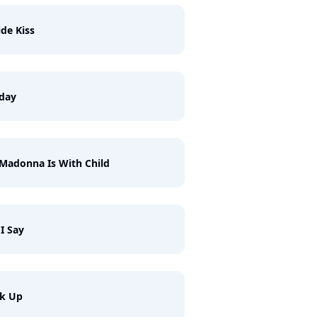
ide Kiss
iday
Madonna Is With Child
I Say
ck Up