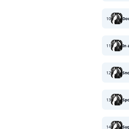
10
Do
11
In 
12
Sn
13
Sp
14
Su