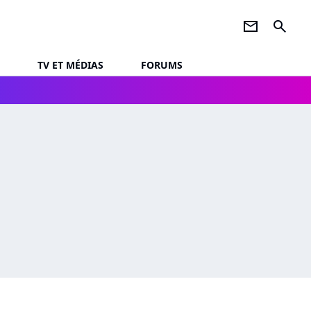
newsletter
search
TV ET MÉDIAS
FORUMS