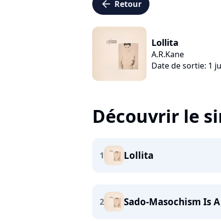
arrow_left
Retour
Lollita
A.R.Kane
Date de sortie: 1 ju
Découvrir le s
Lollita
1
Sado-Masochism Is A
2