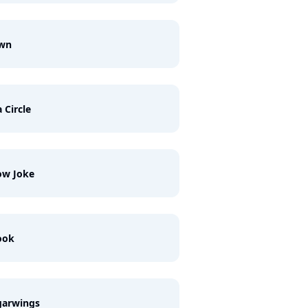
wn
a Circle
ow Joke
ook
garwings