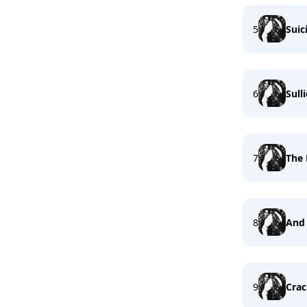
5
Suic
6
Sull
7
The 
8
And 
9
Cra