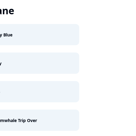
ane
y Blue
y
b
mwhale Trip Over