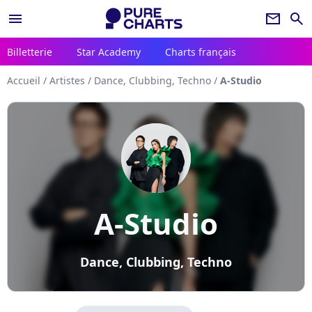
menu
newsletter
search
Billetterie
Star Academy
Charts français
Accueil
/
Artistes
/
Dance, Clubbing, Techno
/
A-Studio
A-Studio
Dance, Clubbing, Techno