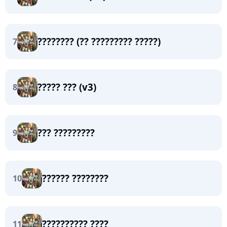
???????? (?? ????????? ?????)
7
????? ??? (v3)
8
??? ?????????
9
?????? ????????
10
?????????? ????
11