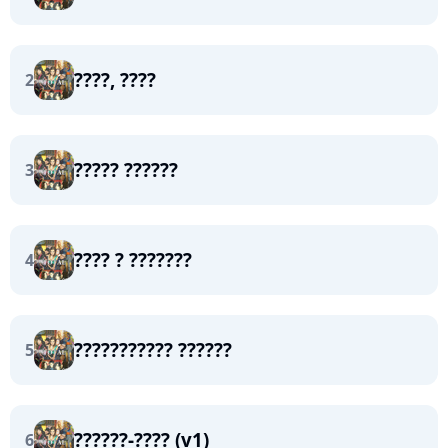
????, ????
2
????? ??????
3
???? ? ???????
4
??????????? ??????
5
??????-???? (v1)
6