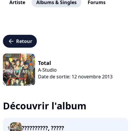
Artiste
Albums & Singles
Forums
arrow_left
Retour
Total
A-Studio
Date de sortie: 12 novembre 2013
Découvrir l'album
??????????, ?????
1