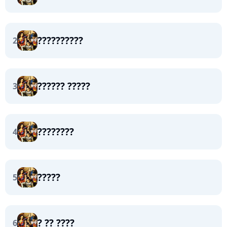
??????????
2
?????? ?????
3
????????
4
?????
5
? ?? ????
6