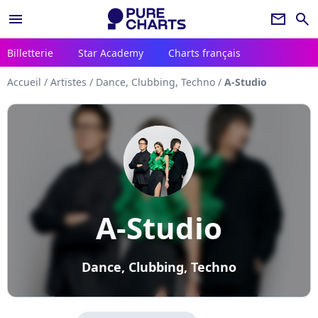
menu
newsletter
search
Billetterie
Star Academy
Charts français
Accueil
/
Artistes
/
Dance, Clubbing, Techno
/
A-Studio
A-Studio
Dance, Clubbing, Techno