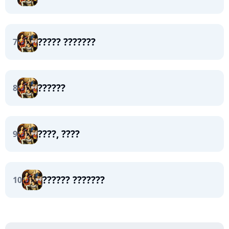
????? ???????
7
??????
8
????, ????
9
?????? ???????
10