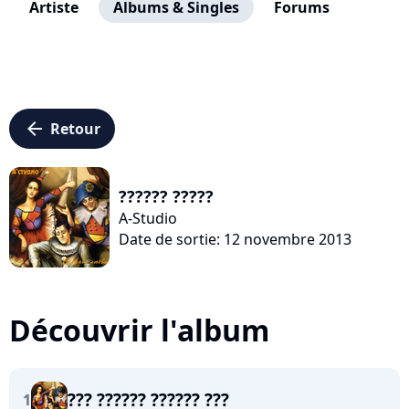
Artiste
Albums & Singles
Forums
arrow_left
Retour
?????? ?????
A-Studio
Date de sortie: 12 novembre 2013
Découvrir l'album
??? ?????? ?????? ???
1